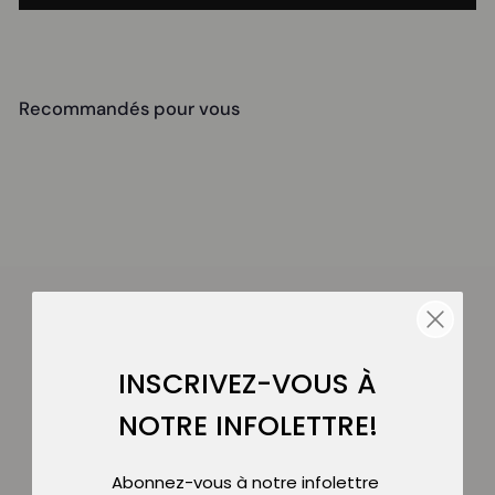
Recommandés pour vous
SOLDE
INSCRIVEZ-VOUS À
Jennie - Porte-
NOTRE INFOLETTRE!
cartes pliable
LAMBERT
Abonnez-vous à notre infolettre
À
P
$29.95
À partir de