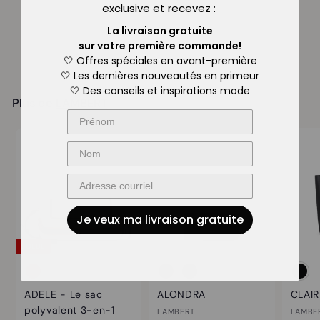
exclusive
et recevez :
r
p
$
$45.95
i
4
Économisez 35%
a
La livraison gratuite
x
5
sur
votre première commande!
r
.
r
🤍 Offres spéciales en avant-première
t
9
é
🤍 Les dernières nouveautés
en primeur
i
5
g
🤍 Des conseils et inspirations mode
r
Plus de
LAMBERT
u
d
l
i
e
e
$
r
2
9
.
Je veux ma livraison gratuite
9
5
SOLDE
ADELE - Le sac
ALONDRA
CLAIR
polyvalent 3-en-1
LAMBERT
LAMBE