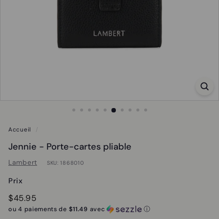
Accueil
/
Jennie - Porte-cartes pliable
Lambert
SKU:
1868010
Prix
Prix
Prix
$45.95
$45.95
régulier
soldé
ou 4 paiements de
$11.49
avec
ⓘ