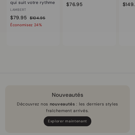
qui suit votre rythme
$
$76.95
$149
LAMBERT
7
P
$
P
$79.95
$
$104.95
6
r
r
1
7
Économisez 24%
.
i
i
0
9
9
4
x
x
.
5
.
s
r
9
9
o
é
5
5
l
g
d
u
é
l
i
e
r
Nouveautés
Découvrez nos
nouveautés
: les derniers styles
fraîchement arrivés.
Explorer maintenant