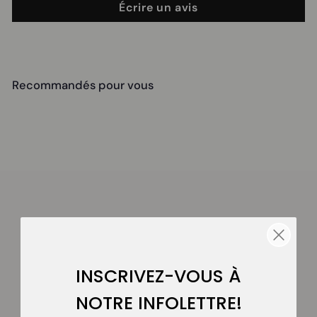
Écrire un avis
Recommandés pour vous
SOLDE
INSCRIVEZ-VOUS À
Clio - Sac banane
bandoulière – 7504
NOTRE INFOLETTRE!
colab