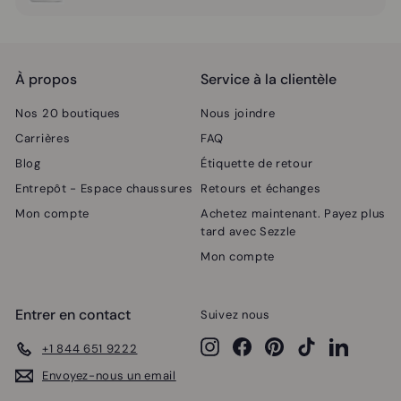
menu
le
menu
À propos
Service à la clientèle
Nos 20 boutiques
Nous joindre
Carrières
FAQ
Blog
Étiquette de retour
Entrepôt - Espace chaussures
Retours et échanges
Mon compte
Achetez maintenant. Payez plus
tard avec Sezzle
Mon compte
Entrer en contact
Suivez nous
Instagram
Facebook
Pinterest
TikTok
LinkedIn
+1 844 651 9222
Envoyez-nous un email