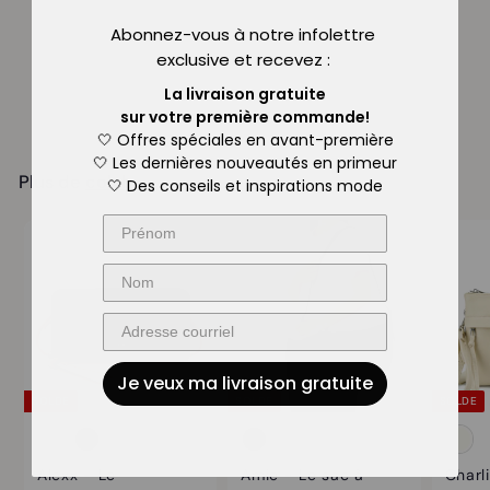
À
P
$59.95
À partir de
Abonnez-vous à notre infolettre
r
p
$
$84.95
exclusive
et recevez :
i
8
Économisez 29%
a
x
4
La livraison gratuite
r
.
r
sur
votre première commande!
t
9
é
🤍 Offres spéciales en avant-première
i
5
g
🤍 Les dernières nouveautés
en primeur
r
Plus de
colab
u
🤍 Des conseils et inspirations mode
d
l
i
e
e
$
r
5
9
.
9
Je veux ma livraison gratuite
5
SOLDE
SOLDE
SOLDE
Alexx - Le
Amie - Le sac à
Charl