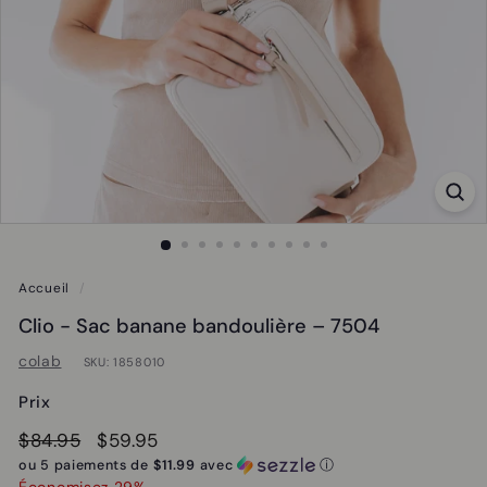
Accueil
/
Clio - Sac banane bandoulière – 7504
colab
SKU:
1858010
Prix
Prix
$84.95
Prix
$59.95
$84.95
$59.95
régulier
soldé
ou 5 paiements de
$11.99
avec
ⓘ
Économisez 29%