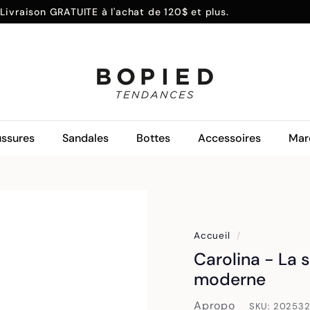
Livraison GRATUITE à l'achat de 120$ et plus.
SOLDES
Payez en 4 versements avec Sezzle
Magasiner
Diaporama
Pause
B
O
P
I
ssures
Sandales
Bottes
Accessoires
Mar
E
D
Accueil
/
Carolina - La
moderne
Apropo
SKU:
20253