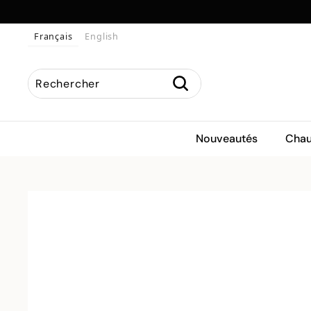
Passer
au
Français
English
contenu
Rechercher
Recherche
Recherche
Fermer
Nouveautés
Chau