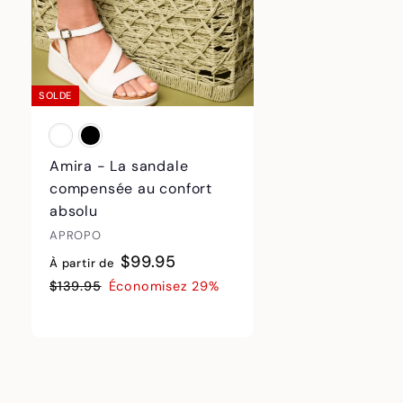
e
e
r
r
SOLDE
Amira - La sandale
compensée au confort
absolu
APROPO
À
P
$99.95
À partir de
r
p
$
$139.95
Économisez 29%
i
1
a
x
3
r
9
r
t
.
é
i
9
g