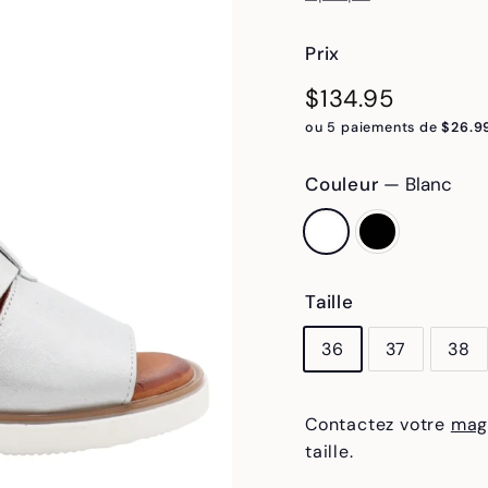
Prix
Prix
$134.95
$134.95
régulier
ou 5 paiements de
$26.9
Couleur
—
Blanc
Taille
36
37
38
Contactez votre
mag
taille.