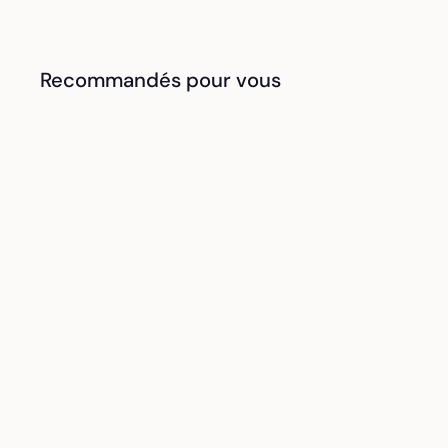
Recommandés pour vous
Carolina - La
sandale compensée