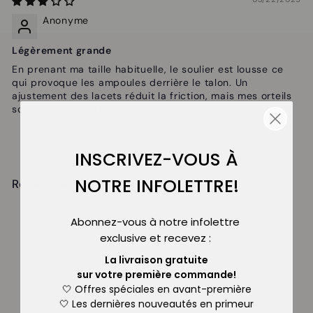
Anonyme
Légèrement grande
En prenant ma taille habituelle, le soulier est lousse ce
qui provoque les ampoules derrière le talon. Un
ajustement des lacets réduit la friction, mais mes orteils
sont alors engourdis.
INSCRIVEZ-VOUS À
NOTRE INFOLETTRE!
Recommandés pour vous
Abonnez-vous à notre infolettre
exclusive
et recevez :
La livraison gratuite
sur
votre première commande!
🤍 Offres spéciales en avant-première
🤍 Les dernières nouveautés
en primeur