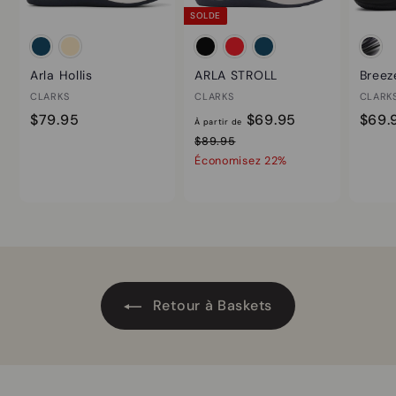
SOLDE
Arla Hollis
ARLA STROLL
Breez
CLARKS
CLARKS
CLARK
$
À
P
$79.95
$69.95
$69.
À partir de
r
7
p
$
$89.95
i
8
9
Économisez 22%
a
x
9
.
r
.
r
9
t
9
é
5
i
5
g
r
u
d
l
i
e
Retour à Baskets
e
$
r
6
9
.