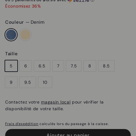
Économisez 36%
Couleur
—
Denim
Taille
5
6
6.5
7
7.5
8
8.5
9
9.5
10
Contactez votre
magasin local
pour vérifier la
disponibilité de votre taille.
Frais d'expédition
calculés lors du passage à la caisse.
Ajouter au panier