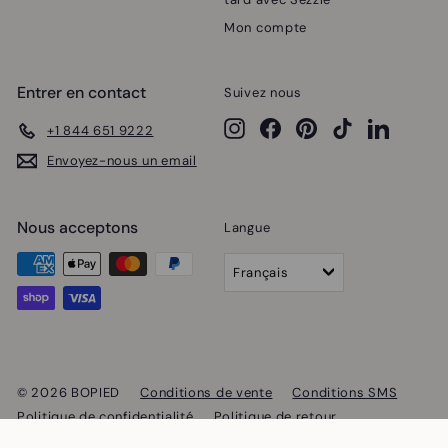
Mon compte
Entrer en contact
Suivez nous
Instagram
Facebook
Pinterest
TikTok
LinkedIn
+1 844 651 9222
Envoyez-nous un email
Nous acceptons
Langue
Français
© 2026 BOPIED
Conditions de vente
Conditions SMS
Politique de confidentialité
Politique de retour
Commerce électronique propulsé par Shopify