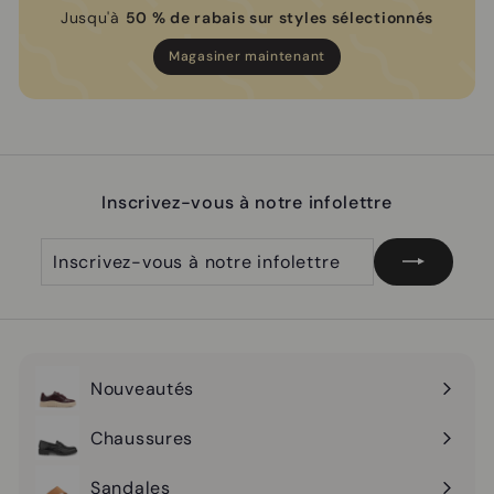
Jusqu'à
50 % de rabais sur styles sélectionnés
Magasiner maintenant
Inscrivez-vous à notre infolettre
Inscrivez-
S'inscrire
vous
à
notre
infolettre
Nouveautés
Ouvrir
le
Chaussures
Ouvrir
menu
le
Sandales