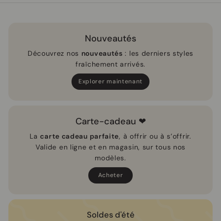
9
5
Nouveautés
Découvrez nos
nouveautés
: les derniers styles
fraîchement arrivés.
Explorer maintenant
Carte-cadeau ❤
La
carte cadeau parfaite
, à offrir ou à s’offrir.
Valide en ligne et en magasin, sur tous nos
modèles.
Acheter
Soldes d'été