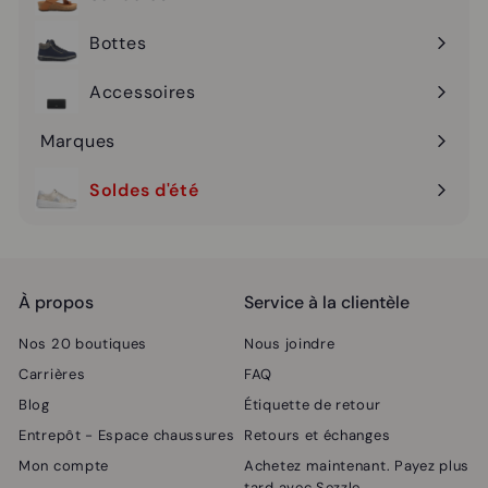
Ouvrir
menu
le
Bottes
Ouvrir
menu
le
Accessoires
Ouvrir
menu
le
Marques
Ouvrir
menu
le
Soldes d'été
Ouvrir
menu
le
menu
À propos
Service à la clientèle
Nos 20 boutiques
Nous joindre
Carrières
FAQ
Blog
Étiquette de retour
Entrepôt - Espace chaussures
Retours et échanges
Mon compte
Achetez maintenant. Payez plus
tard avec Sezzle