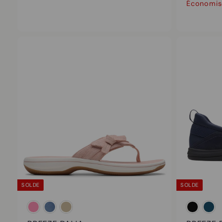
7
Économis
9
.
9
5
SOLDE
SOLDE