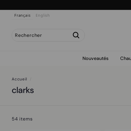
Passer
au
Français
English
contenu
Rechercher
Recherche
Recherche
Fermer
Nouveautés
Chau
Accueil
/
clarks
54 items