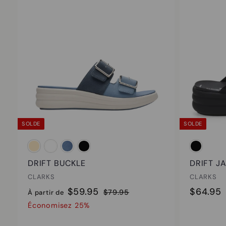
d
u
l
é
l
d
i
é
l
e
i
r
SOLDE
SOLDE
DRIFT BUCKLE
DRIFT J
CLARKS
CLARKS
À
P
P
$59.95
$64.95
$
$79.95
À partir de
r
r
7
p
Économisez 25%
i
9
i
i
a