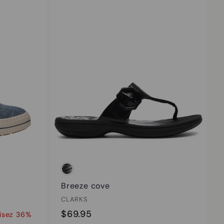
Breeze cove
CLARKS
$
$69.95
isez 36%