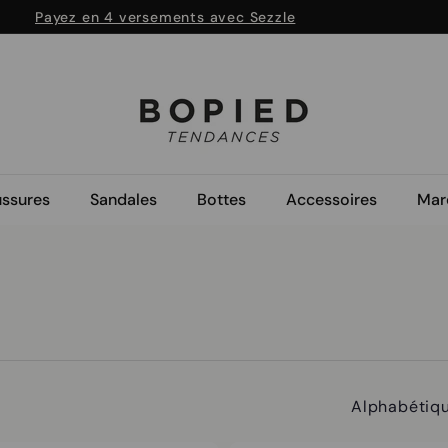
Payez en 4 versements avec Sezzle
SOLDES
Magasiner
Diaporama
Pause
B
O
P
I
ssures
Sandales
Bottes
Accessoires
Mar
E
D
Appliquer