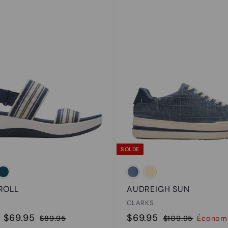
SOLDE
ROLL
AUDREIGH SUN
CLARKS
À
P
P
$
P
$69.95
$69.95
$
$
$89.95
$109.95
Économ
e