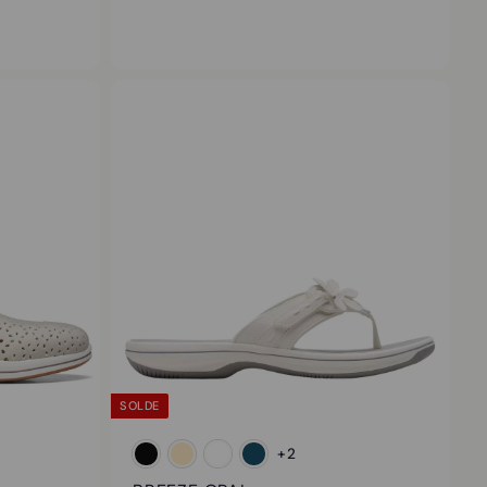
6
9
.
9
5
SOLDE
+2