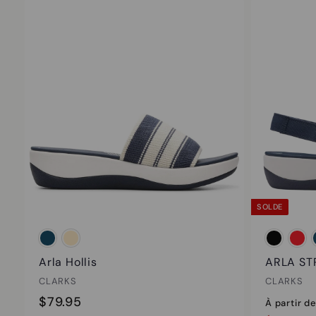
SOLDE
Arla Hollis
ARLA ST
CLARKS
CLARKS
$
$79.95
À partir d