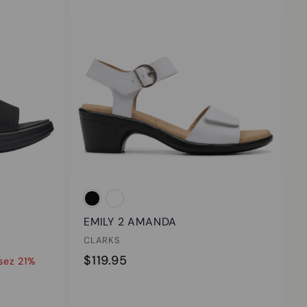
é
l
i
e
r
EMILY 2 AMANDA
CLARKS
$
$119.95
sez 21%
1
1